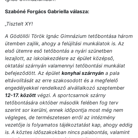
Szabóné Forgács Gabriella válasza:
„Tisztelt XY!
A Gödöllői Török Ignác Gimnázium tetőbontása három
ütemben zajlik, ahogy a felújítási munkálatok is. Az
első ütemre eső tetőbontás a nyári szünetben
lezajlott, az iskolakezdésre az épület középső,
oktatási szárnyán valamennyi tetőbontási munkálat
befejeződött. Az épület
konyhai szárnyán
a pala
eltávolítását az erre szakosodott és a megfelelő
engedélyekkel rendelkező alvállalkozó szeptember
12-17. között
végzi. A sportcsarnok szárny
tetőbontására október második felében fog terv
szerint sor kerülni, ennek időpontja most még nem
végleges, de természetesen erről az intézmény
vezetője is folyamatos tájékoztatást kap, ahogy eddig
is. A köztes időszakokban nincs palabontás, valamint