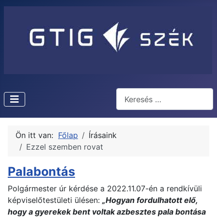
Keresés
Type 2 or more characters f
Ön itt van:
Főlap
Írásaink
Ezzel szemben rovat
Palabontás
Polgármester úr kérdése a 2022.11.07-én a rendkívüli
képviselőtestületi ülésen:
„Hogyan fordulhatott elő,
hogy a gyerekek bent voltak azbesztes pala bontása