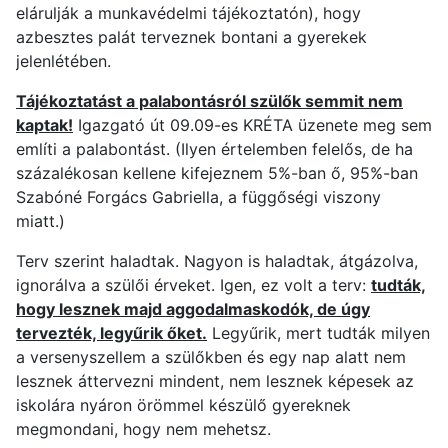
elárulják a munkavédelmi tájékoztatón), hogy
azbesztes palát terveznek bontani a gyerekek
jelenlétében.
Tájékoztatást a palabontásról szülők semmit nem
kaptak!
Igazgató út 09.09-es KRÉTA üzenete meg sem
említi a palabontást. (Ilyen értelemben felelős, de ha
százalékosan kellene kifejeznem 5%-ban ő, 95%-ban
Szabóné Forgács Gabriella, a függőségi viszony
miatt.)
Terv szerint haladtak. Nagyon is haladtak, átgázolva,
ignorálva a szülői érveket. Igen, ez volt a terv:
tudták,
hogy lesznek majd aggodalmaskodók, de úgy
tervezték, legyűrik őket.
Legyűrik, mert tudták milyen
a versenyszellem a szülőkben és egy nap alatt nem
lesznek áttervezni mindent, nem lesznek képesek az
iskolára nyáron örömmel készülő gyereknek
megmondani, hogy nem mehetsz.