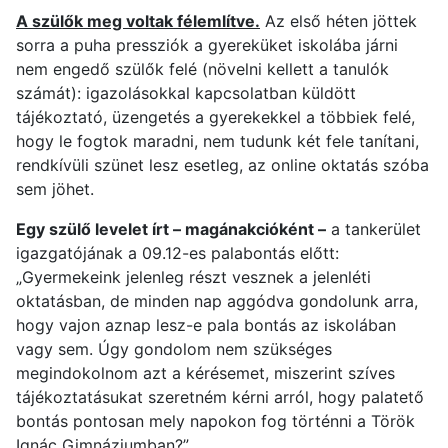
A szülők meg voltak félemlítve.
Az első héten jöttek
sorra a puha pressziók a gyereküket iskolába járni
nem engedő szülők felé (növelni kellett a tanulók
számát): igazolásokkal kapcsolatban küldött
tájékoztató, üzengetés a gyerekekkel a többiek felé,
hogy le fogtok maradni, nem tudunk két fele tanítani,
rendkívüli szünet lesz esetleg, az online oktatás szóba
sem jöhet.
Egy szülő levelet írt – magánakcióként –
a tankerület
igazgatójának a 09.12-es palabontás előtt:
„Gyermekeink jelenleg részt vesznek a jelenléti
oktatásban, de minden nap aggódva gondolunk arra,
hogy vajon aznap lesz-e pala bontás az iskolában
vagy sem. Úgy gondolom nem szükséges
megindokolnom azt a kérésemet, miszerint szíves
tájékoztatásukat szeretném kérni arról, hogy palatető
bontás pontosan mely napokon fog történni a Török
Ignác Gimnáziumban?”