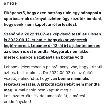
a hétre!
Elképesztő, hogy ezen botrány után egy hónappal a
sportcsarnok szárnyat szintén úgy kezdték bontani,
hogy senki nem kapott arról értesítést.
Szabóné a 2022.11.07-es képviselő testületi ülésen
is 2022.09.12-ét említ, hogy akkor végeztek
légtérmérést. Lebanov úr 13-át írt a jelentésben és
az ülésen is ezt mondta. Magyarul: nem akkor
mértek, amikor a szabálytalan bontás volt!
Lebanov jelentésben a paláról annyi van, hogy krizotil
azbesztet tartalmaz. De 2022.09.02-én az építés
vezetője elmondta, hogy
van benne minimális
feketeazbeszt is. A krizotil százalékát nem mondta
meg.
A mai napig nem kaptuk meg a
kockázatértékelési dokumentációt, a mérési
eredményeket!