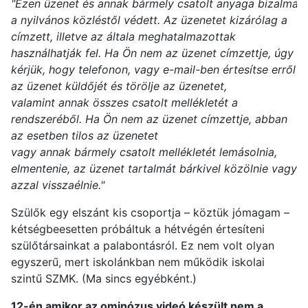
"
Ezen
üzenet
és
annak
bármely
csatolt
anyaga
bizalmas
a nyilvános közléstől védett. Az üzenetet kizárólag a
címzett, illetve az általa meghatalmazottak
használhatják fel. Ha Ön nem az
üzenet
címzettje, úgy
kérjük, hogy telefonon, vagy e-mail-ben értesítse erről
az
üzenet
küldőjét
és
törölje az üzenetet,
valamint
annak
összes
csatolt
mellékletét a
rendszeréből. Ha Ön nem az
üzenet
címzettje, abban
az esetben tilos az üzenetet
vagy
annak
bármely
csatolt
mellékletét lemásolnia,
elmentenie, az
üzenet
tartalmát bárkivel közölnie vagy
azzal visszaélnie."
Szülők egy elszánt kis csoportja – köztük jómagam –
kétségbeesetten próbáltuk a hétvégén értesíteni
szülőtársainkat a palabontásról. Ez nem volt olyan
egyszerű, mert iskolánkban nem működik iskolai
szintű SZMK. (Ma sincs egyébként.)
12-én amikor az ominózus videó készült nem a