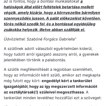
az is fontos, hogy a bontási munkálatokat
a
hatóságok által előírt feltételek betartása mellett
végzik, amely kizárja, hogy a környezetbe bármilyen
szennyeződés jusson. A palát előkezelést követően,
törés nélkül szedik fel, és a bontással egyidejűleg
zsákokba helyezik, illetve abban szállítják el.
Üdvözlettel: Szabóné Forgács Gabriella”
A szülőnek adott válaszból egyértelműen kiderül,
hogy tudott arról igazgató asszony arról, a gyerekek
jelenlétében történik a palabontás.
A szülők megfélemlítését a legjobban szemlélteti,
hogy az információt kérő szülő, amikor azt megkapta
még futott egy kört:
engedélyt kért a tankerület
igazgatójától, hogy az így megszerzett információt
az osztálytársak(!) szüleivel megoszthassa
. A
tankerület minden leveléhez hozzáfűzi ezt a szöveget: