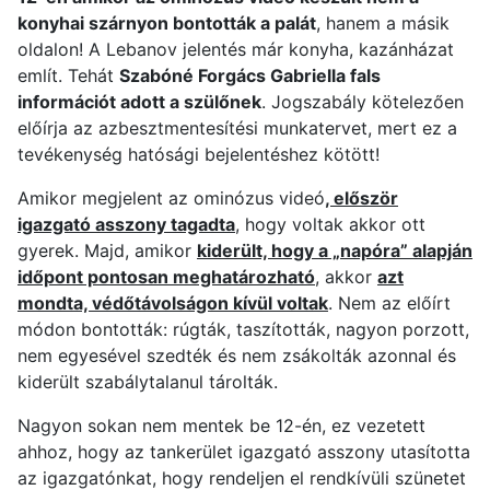
konyhai szárnyon bontották a palát
, hanem a másik
oldalon! A Lebanov jelentés már konyha, kazánházat
említ. Tehát
Szabóné Forgács Gabriella fals
információt adott a szülőnek
. Jogszabály kötelezően
előírja az azbesztmentesítési munkatervet, mert ez a
tevékenység hatósági bejelentéshez kötött!
Amikor megjelent az ominózus videó
, először
igazgató asszony tagadta
, hogy voltak akkor ott
gyerek. Majd, amikor
kiderült, hogy a „napóra” alapján
időpont pontosan meghatározható
, akkor
azt
mondta, védőtávolságon kívül voltak
. Nem az előírt
módon bontották: rúgták, taszították, nagyon porzott,
nem egyesével szedték és nem zsákolták azonnal és
kiderült szabálytalanul tárolták.
Nagyon sokan nem mentek be 12-én, ez vezetett
ahhoz, hogy az tankerület igazgató asszony utasította
az igazgatónkat, hogy rendeljen el rendkívüli szünetet