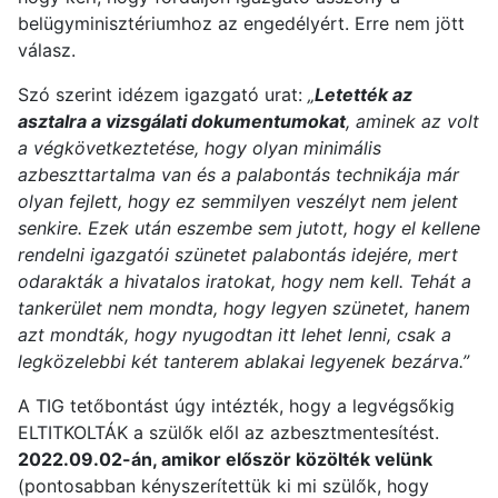
belügyminisztériumhoz az engedélyért. Erre nem jött
válasz.
Szó szerint idézem igazgató urat:
„
Letették az
asztalra a vizsgálati dokumentumokat
, aminek az volt
a végkövetkeztetése, hogy olyan minimális
azbeszttartalma van és a palabontás technikája már
olyan fejlett, hogy ez semmilyen veszélyt nem jelent
senkire. Ezek után eszembe sem jutott, hogy el kellene
rendelni igazgatói szünetet palabontás idejére, mert
odarakták a hivatalos iratokat, hogy nem kell. Tehát a
tankerület nem mondta, hogy legyen szünetet, hanem
azt mondták, hogy nyugodtan itt lehet lenni, csak a
legközelebbi két tanterem ablakai legyenek bezárva.”
A TIG tetőbontást úgy intézték, hogy a legvégsőkig
ELTITKOLTÁK a szülők elől az azbesztmentesítést.
2022.09.02-án, amikor először közölték velünk
(pontosabban kényszerítettük ki mi szülők, hogy