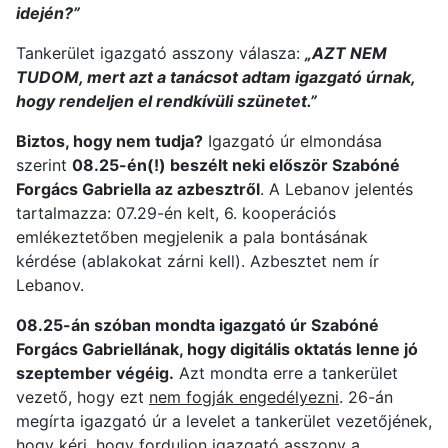
idején?”
Tankerület igazgató asszony válasza:
„AZT NEM
TUDOM, mert azt a tanácsot adtam igazgató úrnak,
hogy rendeljen el rendkívüli szünetet.”
Biztos, hogy nem tudja?
Igazgató úr elmondása
szerint
08.25-én(!) beszélt neki először Szabóné
Forgács Gabriella az azbesztről
. A Lebanov jelentés
tartalmazza: 07.29-én kelt, 6. kooperációs
emlékeztetőben megjelenik a pala bontásának
kérdése (ablakokat zárni kell). Azbesztet nem ír
Lebanov.
08.25-án szóban mondta igazgató úr Szabóné
Forgács Gabriellának, hogy digitális oktatás lenne jó
szeptember végéig.
Azt mondta erre a tankerület
vezető, hogy ezt
nem fogják engedélyezni
. 26-án
megírta igazgató úr a levelet a tankerület vezetőjének,
hogy kéri, hogy forduljon igazgató asszony a