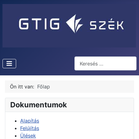
Keresés
Type 2 or more characters f
Ön itt van:
Főlap
Dokumentumok
Alapítás
Felújítás
Ülések