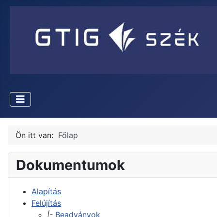
Ön itt van:
Főlap
Dokumentumok
Alapítás
Felújítás
|-
Beadványok