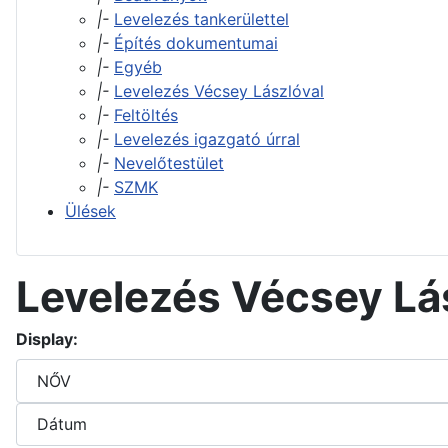
|-
Levelezés tankerülettel
|-
Építés dokumentumai
|-
Egyéb
|-
Levelezés Vécsey Lászlóval
|-
Feltöltés
|-
Levelezés igazgató úrral
|-
Nevelőtestület
|-
SZMK
Ülések
Levelezés Vécsey Lá
Display: